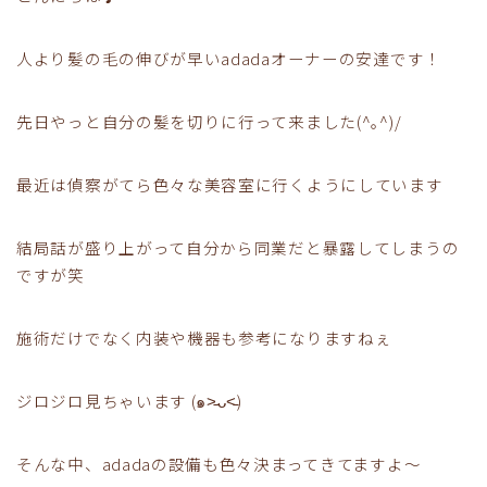
人より髪の毛の伸びが早いadadaオーナーの安達です！
先日やっと自分の髪を切りに行って来ました(^｡^)/
最近は偵察がてら色々な美容室に行くようにしています
結局話が盛り上がって自分から同業だと暴露してしまうの
ですが笑
施術だけでなく内装や機器も参考になりますねぇ
ジロジロ見ちゃいます (๑˃̵ᴗ˂̵)
そんな中、adadaの設備も色々決まってきてますよ〜