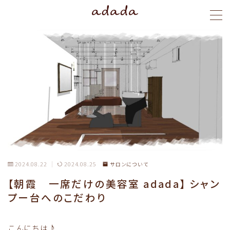
MENU
menu
blog
stylist
ご予約
2024.08.22
2024.08.25
サロンについて
【朝霞 一席だけの美容室 adada】 シャン
プー台へのこだわり
こんにちは♪