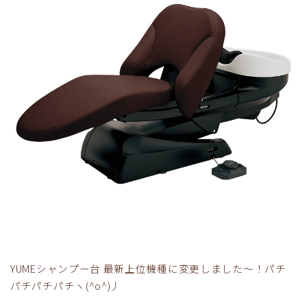
YUMEシャンプー台 最新上位機種に変更しました～！パチ
パチパチパチヽ(^o^)丿