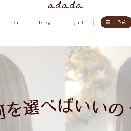
menu
blog
stylist
ご予約