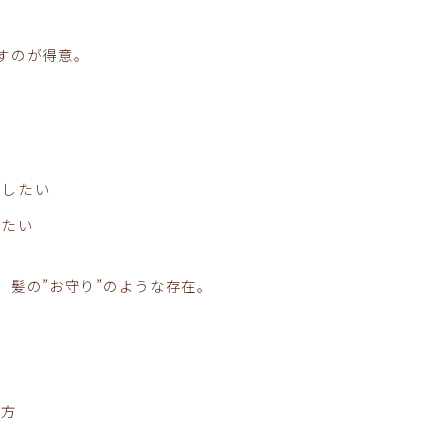
すのが得意。
る
い
くしたい
りたい
、髪の”お守り”のような存在。
い方
護