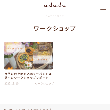
CATEGORY
MENU
ワークショップ
menu
blog
stylist
自然の色を閉じ込めて～バンドル
ご予約
ダイのワークショップレポート
2025.11.10
ワークショップ
HOME
Blog
ワークショップ
＞
＞