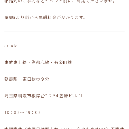
結婚式のご参列などイベント前にご利用くださいませ。
※9時より前から早朝料金がかかります。
adada
東武東上線・副都心線・有楽町線
朝霞駅 東口徒歩９分
埼玉県朝霞市根岸台7-2-54 笠原ビル 1L
10：00 ～ 19：00
水曜定休（金曜日は都内サロンワークのためclose）不定休