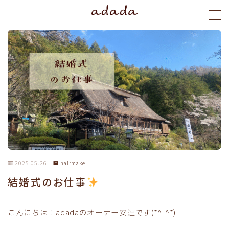
MENU
menu
blog
stylist
ご予約
2025.05.26
hairmake
結婚式のお仕事
こんにちは！adadaのオーナー安達です(*^-^*)