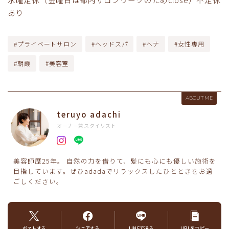
あり
#プライベートサロン
#ヘッドスパ
#ヘナ
#女性専用
#朝霞
#美容室
ABOUT ME
teruyo adachi
オーナー兼スタイリスト
美容師歴25年。 自然の力を借りて、髪にも心にも優しい施術を
目指しています。ぜひadadaでリラックスしたひとときをお過
ごしください。
ポストする
シェアする
LINEで送る
URLをコピー