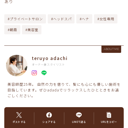
あり
#プライベートサロン
#ヘッドスパ
#ヘナ
#女性専用
#朝霞
#美容室
ABOUT ME
teruyo adachi
オーナー兼スタイリスト
美容師歴25年。 自然の力を借りて、髪にも心にも優しい施術を
目指しています。ぜひadadaでリラックスしたひとときをお過
ごしください。
ポストする
シェアする
LINEで送る
URLをコピー